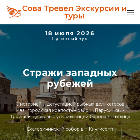
Сова Тревел Экскурсии и
туры
18 июля 2026
1-дневный тур
Стражи западных
рубежей
С историей и дегустацией рыбных деликатесов
Ивангородская крепость – район «Парусинка» -
Троицкая церковь с усыпальницей барона Штиглица
-
Екатерининский собор в г. Кингисепп