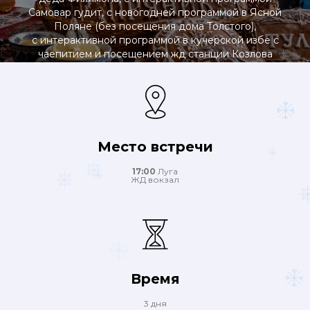
Самовар гудит, с новогодней программой в Ясной
Поляне (без посещения дома Толстого),
с интерактивной программой в кучерской избе с
чаепитием и посещением жд станции Козлова
Засека
Место встречи
17:00
Луга
ЖД вокзал
Время
3 дня