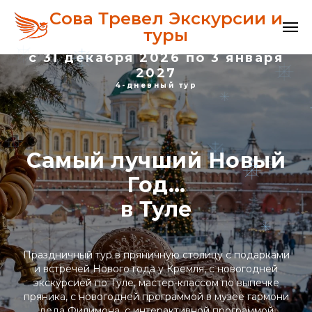
Сова Тревел Экскурсии и
туры
с 31 декабря 2026 по 3 января
2027
4-дневный тур
Самый лучший Новый
Год…
в Туле
Праздничный тур в пряничную столицу с подарками
и встречей Нового года у Кремля, с новогодней
экскурсией по Туле, мастер-классом по выпечке
пряника, с новогодней программой в музее гармони
деда Филимона, с интерактивной программой