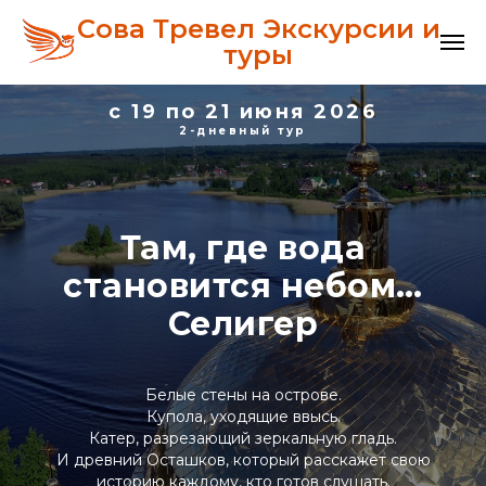
Сова Тревел Экскурсии и
туры
с 19 по 21 июня 2026
2-дневный тур
Там, где вода
становится небом…
Селигер
Белые стены на острове.
Купола, уходящие ввысь.
Катер, разрезающий зеркальную гладь.
И древний Осташков, который расскажет свою
историю каждому, кто готов слушать.