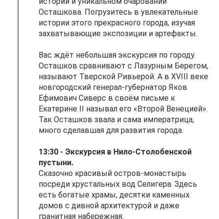
истории и уникальном очаровании
Осташкова. Погрузитесь в увлекательные
истории этого прекрасного города, изучая
захватывающие экспозиции и артефакты.
Вас ждёт небольшая экскурсия по городу.
Осташков сравнивают с Лазурным Берегом,
называют Тверской Ривьерой. А в XVIII веке
новгородский генерал-губернатор Яков
Ефимович Сиверс в своём письме к
Екатерине II называл его «Второй Венецией».
Так Осташков звала и сама императрица,
много сделавшая для развития города.
13:30 - Экскурсия в Нило-Столобенской
пустыни.
Сказочно красивый остров-монастырь
посреди хрустальных вод Селигера. Здесь
есть богатые храмы, десятки каменных
домов с дивной архитектурой и даже
гранитная набережная.