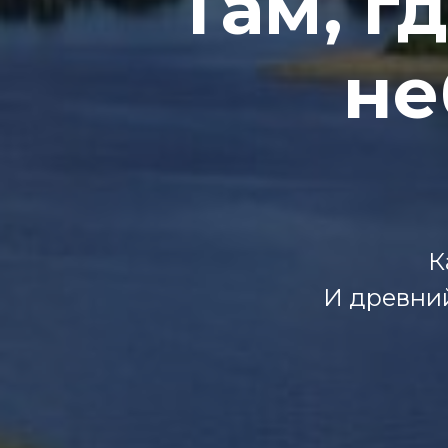
Там, г
не
К
И древни