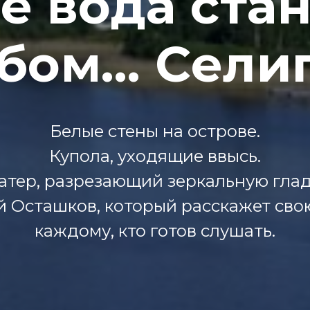
де вода ста
бом… Сели
Белые стены на острове.
Купола, уходящие ввысь.
атер, разрезающий зеркальную глад
й Осташков, который расскажет сво
каждому, кто готов слушать.