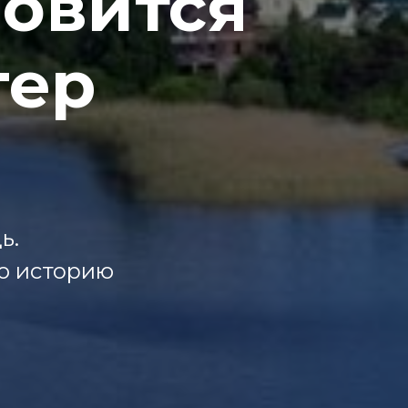
новится
гер
ь.
ю историю