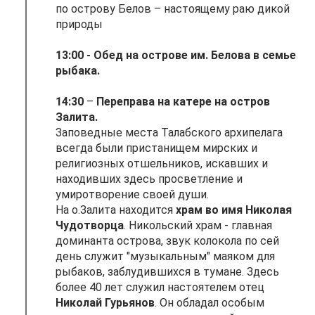
по острову Белов – настоящему раю дикой
природы
13:00 - Обед на острове им. Белова в семье
рыбака.
14:30
–
Переправа на катере на остров
Залита.
Заповедные места Талабского архипелага
всегда были пристанищем мирских и
религиозных отшельников, искавших и
находивших здесь просветление и
умиротворение своей души.
На о.Залита находится
храм во имя Николая
Чудотворца
. Никольский храм - главная
доминанта острова, звук колокола по сей
день служит "музыкальным" маяком для
рыбаков, заблудившихся в тумане. Здесь
более 40 лет служил настоятелем отец
Николай Гурьянов
. Он обладал особым